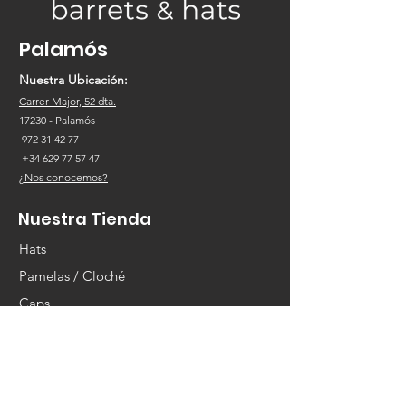
Palamós
Nuestra Ubicación:
Carrer Major, 52 dta.
17230
- Palamós
972 31 42 77
+34
629 77 57 47
¿Nos conocemos?
Nuestra Tienda
Hats
Pamelas / Cloché
Caps
Dockers
Berets
Gorras de Punto