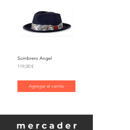
Sombrero Angel
Gorra kyoto
Precio
Precio
119,00 €
144,00 €
Agregar al carrito