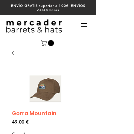
100
ENVÍO GRATIS superior a
€ ENVÍOS
24/48 horas
Gorra Mountain
Precio
49,00 €
Color
*