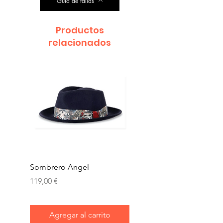
Guía de tallas
Productos
relacionados
Sombrero Angel
Gorra kyoto
Precio
Precio
119,00 €
144,00 €
Agregar al carrito