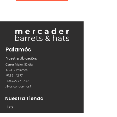
Palamós
Nuestra Ubicación:
Carrer Major, 52 dta.
17230
- Palamós
972 31 42 77
+34
629 77 57 47
¿Nos conocemos?
Nuestra Tienda
Hats
Pamelas / Cloché