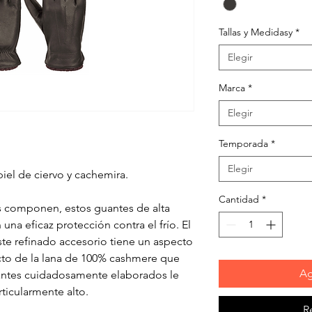
Tallas y Medidasy
*
Elegir
Marca
*
Elegir
Temporada
*
Elegir
el de ciervo y cachemira.
Cantidad
*
os componen, estos guantes de alta
una eficaz protección contra el frío. El
ste refinado accesorio tiene un aspecto
tacto de la lana de 100% cashmere que
Ag
antes cuidadosamente elaborados le
ticularmente alto.
R