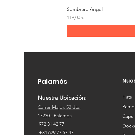
Sombrero Angel
Precio
119,00 €
Palamós
Nue
Hats
Nuestra Ubicación:
Pamel
Carrer Major, 52 dta.
17230
- Palamós
Caps
972 31 42 77
Dock
+34 629 77 57 47