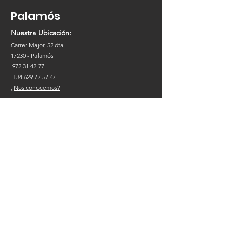
Palamós
Nuestra Ubicación:
Carrer Major, 52 dta.
17230
- Palamós
972 31 42 77
+34
629 77 57 47
¿Nos conocemos?
Nuestra Tienda
Hats
Pamelas / Cloché
Caps
Dockers
Berets
Gorras de Punto
Panama