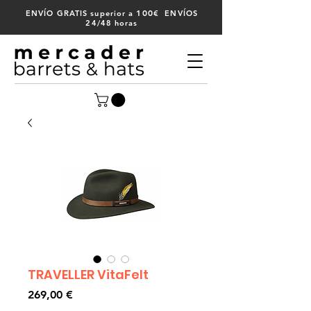
100
ENVÍO GRATIS superior a
€ ENVÍOS
24/48 horas
TRAVELLER VitaFelt
Precio
269,00 €