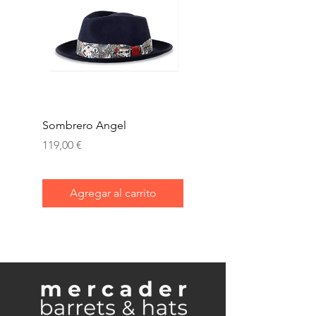
Sombrero Angel
Gorra kyoto
Precio
Precio
119,00 €
144,00 €
Agregar al carrito