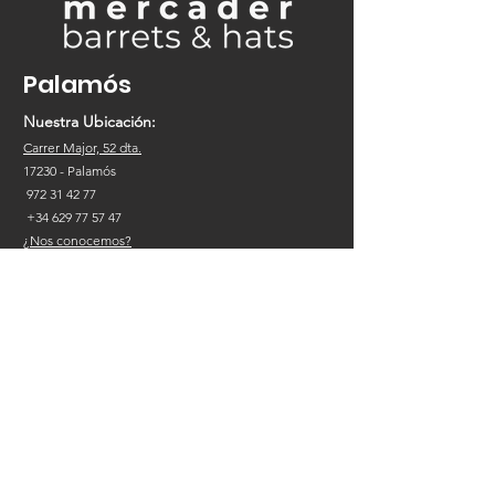
Palamós
Nuestra Ubicación:
Carrer Major, 52 dta.
17230
- Palamós
972 31 42 77
+34
629 77 57 47
¿Nos conocemos?
Nuestra Tienda
Hats
Pamelas / Cloché
Caps
Dockers
Berets
Gorras de Punto