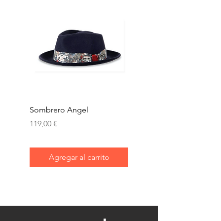
Sombrero Angel
Gorra kyoto
Precio
Precio
119,00 €
144,00 €
Agregar al carrito