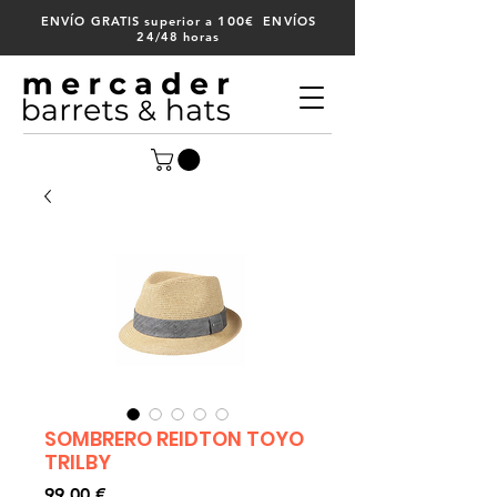
100
ENVÍO GRATIS superior a
€ ENVÍOS
24/48 horas
SOMBRERO REIDTON TOYO
TRILBY
Precio
99,00 €