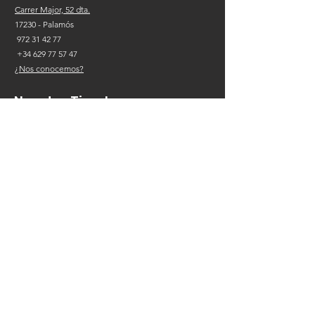
Carrer Major, 52 dta.
17230
- Palamós
972 31 42 77
+34
629 77 57 47
¿Nos conocemos?
Nuestra Tienda
Hats
Pamelas / Cloché
Caps
Dockers
Berets
Gorras de Punto
Panama
Accesorios
Información